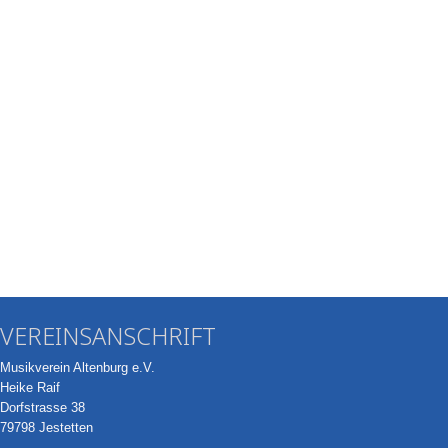
VEREINSANSCHRIFT
Musikverein Altenburg e.V.
Heike Raif
Dorfstrasse 38
79798 Jestetten