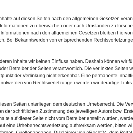
nhalte auf diesen Seiten nach den allgemeinen Gesetzen verant
de Informationen zu überwachen oder nach Umständen zu forschen,
 Informationen nach den allgemeinen Gesetzen bleiben hiervon 
lich. Bei Bekanntwerden von entsprechenden Rechtsverletzunge
f deren Inhalte wir keinen Einfluss haben. Deshalb können wir 
er oder Betreiber der Seiten verantwortlich. Die verlinkten Seite
punkt der Verlinkung nicht erkennbar. Eine permanente inhaltlic
kanntwerden von Rechtsverletzungen werden wir derartige Link
 diesen Seiten unterliegen dem deutschen Urheberrecht. Die Verv
der schriftlichen Zustimmung des jeweiligen Autors bzw. Erste
halte auf dieser Seite nicht vom Betreiber erstellt wurden, wer
em auf eine Urheberrechtsverletzung aufmerksam werden, bitten
fernen. Quellenangaben: Disclaimer von eRecht24, dem Portal 