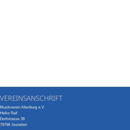
VEREINSANSCHRIFT
Musikverein Altenburg e.V.
Heike Raif
Dorfstrasse 38
79798 Jestetten