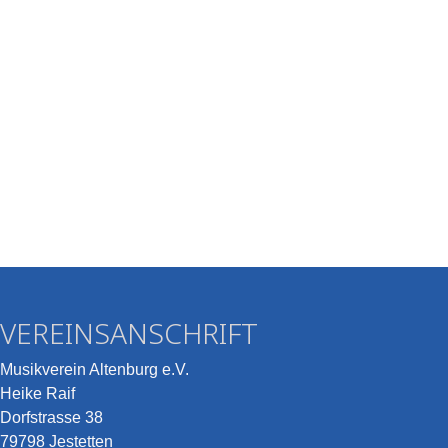
VEREINSANSCHRIFT
Musikverein Altenburg e.V.
Heike Raif
Dorfstrasse 38
79798 Jestetten